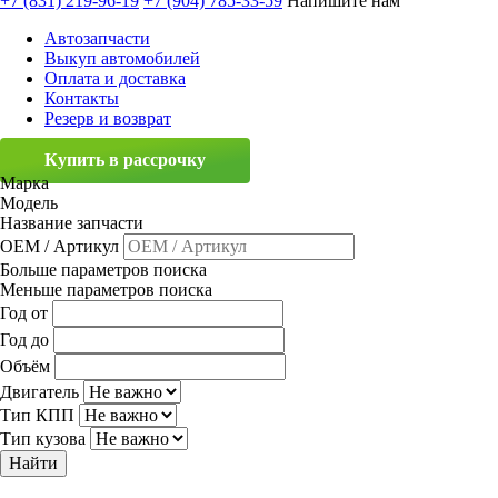
+7 (831) 219-96-19
+7 (904) 785-33-59
Напишите нам
Автозапчасти
Выкуп автомобилей
Оплата и доставка
Контакты
Резерв и возврат
Купить в рассрочку
Марка
Модель
Название запчасти
OEM / Артикул
Больше параметров поиска
Меньше параметров поиска
Год от
Год до
Объём
Двигатель
Тип КПП
Тип кузова
Найти