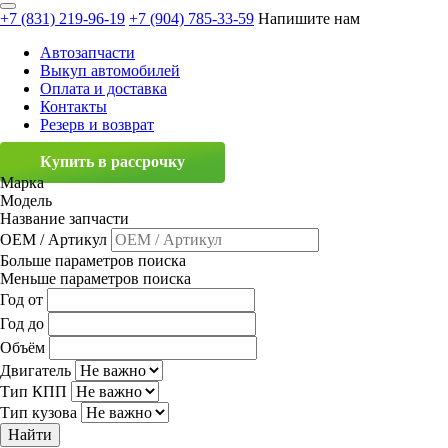
+7 (831) 219-96-19
+7 (904) 785-33-59
Напишите нам
Автозапчасти
Выкуп автомобилей
Оплата и доставка
Контакты
Резерв и возврат
Купить в рассрочку
Марка
Модель
Название запчасти
OEM / Артикул
Больше параметров поиска
Меньше параметров поиска
Год от
Год до
Объём
Двигатель
Тип КПП
Тип кузова
Найти